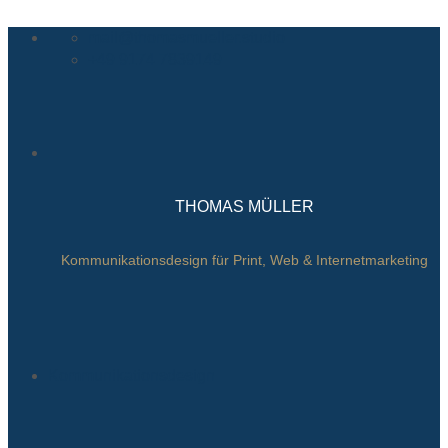
Zum
mail@thomasmueller.studio
Inhalt
+49 9174 7839149
springen
THOMAS MÜLLER
Kommunikationsdesign für Print, Web & Internetmarketing
Kommunikationsdesign